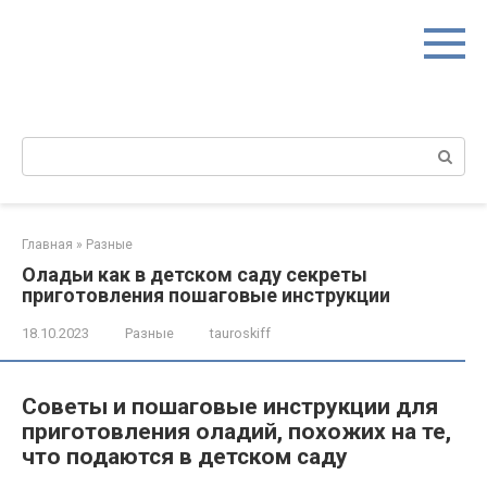
Перейти
к
контенту
Поиск:
Главная
»
Разные
Оладьи как в детском саду секреты
приготовления пошаговые инструкции
18.10.2023
Разные
tauroskiff
Советы и пошаговые инструкции для
приготовления оладий, похожих на те,
что подаются в детском саду