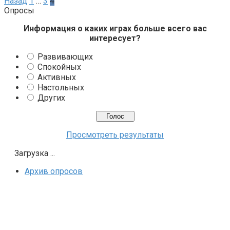
Пагинация
Назад
1
…
3
4
записей
Опросы
Информация о каких играх больше всего вас
интересует?
Развивающих
Спокойных
Активных
Настольных
Других
Просмотреть результаты
Загрузка ...
Архив опросов