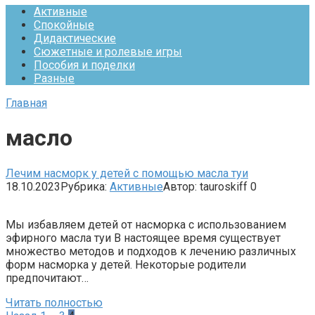
Активные
Спокойные
Дидактические
Сюжетные и ролевые игры
Пособия и поделки
Разные
Главная
масло
Лечим насморк у детей с помощью масла туи
18.10.2023
Рубрика:
Активные
Автор:
tauroskiff
0
Мы избавляем детей от насморка с использованием
эфирного масла туи В настоящее время существует
множество методов и подходов к лечению различных
форм насморка у детей. Некоторые родители
предпочитают…
Читать полностью