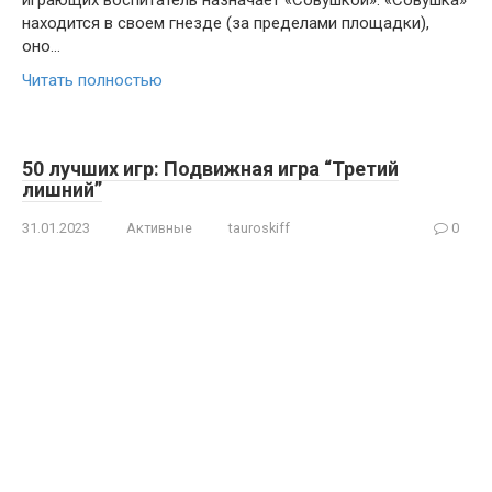
играющих воспитатель назначает «Совушкой». «Совушка»
находится в своем гнезде (за пределами площадки),
оно…
Читать полностью
50 лучших игр: Подвижная игра “Третий
лишний”
31.01.2023
Активные
tauroskiff
0