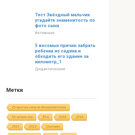
Тест Звёздный мальчик
угадайте знаменитость по
фото сына
Активные
5 весомых причин забрать
ребенка из садика и
обходить его здание за
километр_1
Дидактические
Метки
25 простых схем по бисероплетению
50 лучших игр
90-е
2018
2019
2022
2023
Cнеговик