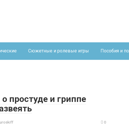
ические
Сюжетные и ролевые игры
Пособия и п
о простуде и гриппе
азвеять
uroskiff
0