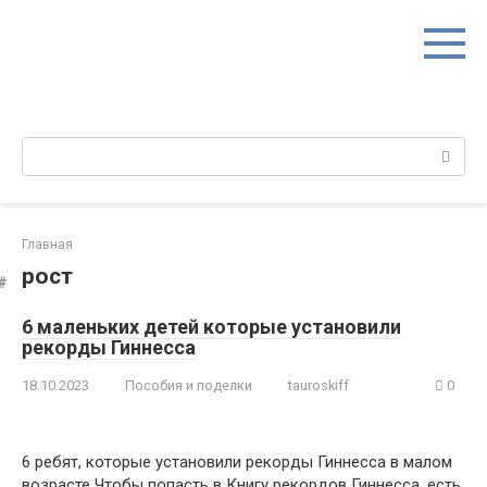
Перейти
к
контенту
Поиск:
Главная
рост
6 маленьких детей которые установили
рекорды Гиннесса
18.10.2023
Пособия и поделки
tauroskiff
0
6 ребят, которые установили рекорды Гиннесса в малом
возрасте Чтобы попасть в Книгу рекордов Гиннесса, есть