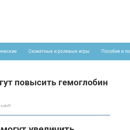
ические
Сюжетные и ролевые игры
Пособия и п
гут повысить гемоглобин
roskiff
омогут увеличить