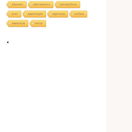
абрикос
авитаминоз
автомобиль
агат
адаптация
аденоид
азбука
аквариум
актер