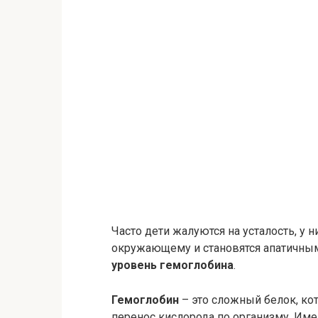
Часто дети жалуются на усталость, у н
окружающему и становятся апатичным
уровень гемоглобина
.
Гемоглобин
– это сложный белок, ко
перенос кислорода по организму. Име