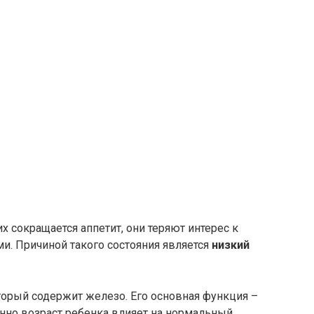
их сокращается аппетит, они теряют интерес к
и. Причиной такого состояния является
низкий
торый содержит железо. Его основная функция –
нно возраст ребенка влияет на нормальный