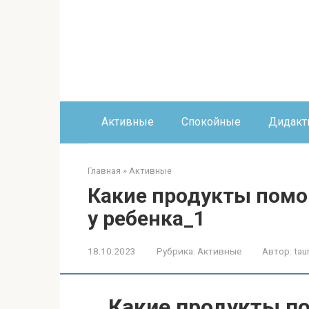
Перейти
к
контенту
Активные
Спокойные
Дидакт
Главная
»
Активные
Какие продукты помо
у ребенка_1
18.10.2023
Рубрика:
Активные
Автор:
tau
Какие продукты п