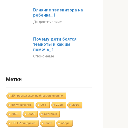
Влияние телевизора на
ребенка_1
Дидактические
Почему дети боятся
темноты и как им
помочь_1
Спокойные
Метки
25 простых схем по бисероплетению
50 лучших игр
90-е
2018
2019
2022
2023
Cнеговик
HELLP-синдрома
Isofix
аборт