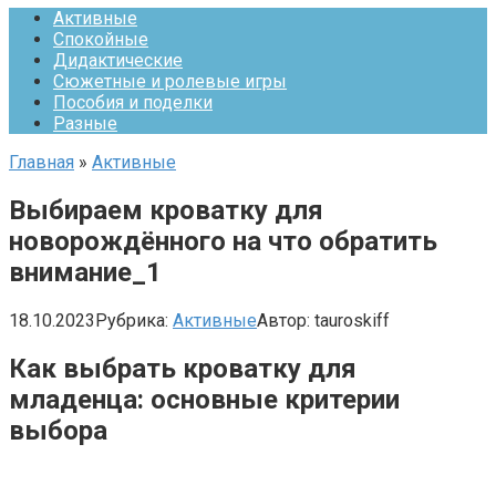
Активные
Спокойные
Дидактические
Сюжетные и ролевые игры
Пособия и поделки
Разные
Главная
»
Активные
Выбираем кроватку для
новорождённого на что обратить
внимание_1
18.10.2023
Рубрика:
Активные
Автор:
tauroskiff
Как выбрать кроватку для
младенца: основные критерии
выбора