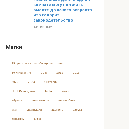
комнате могут ли жить
вместе до какого возраста
что говорит
законодательство
Активные
Метки
25 простых схем по бисероплетению
50 лучших игр
90-е
2018
2019
2022
2023
Cнеговик
HELLP-синдрома
Isofix
аборт
абрикос
авитаминоз
автомобиль
агат
адаптация
аденоид
азбука
аквариум
актер