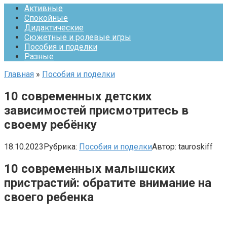
Активные
Спокойные
Дидактические
Сюжетные и ролевые игры
Пособия и поделки
Разные
Главная
»
Пособия и поделки
10 современных детских
зависимостей присмотритесь в
своему ребёнку
18.10.2023
Рубрика:
Пособия и поделки
Автор:
tauroskiff
10 современных малышских
пристрастий: обратите внимание на
своего ребенка