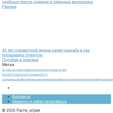
удобные трости, книжки и пляжные вездеходы
Разные
45 лет совместной жизни какая свадьба и как
поздравить супругов
Пособия и поделки
Метки
25 простых схем по бисероплетению
50 лучших игр
90-
е
2018
2019
2022
2023
Cнеговик
HELLP-
синдрома
Isofix
аборт
абрикос
авитаминоз
автомобиль
агат
адаптация
аденоид
азбука
аквари
Контакты
Немного о сайте Igroznaika.ru
© 2026 Расти_играя