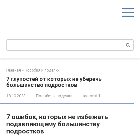
Перейти
к
контенту
Поиск:
Главная
»
Пособия и поделки
7 глупостей от которых не уберечь
большинство подростков
18.10.2023
Пособия и поделки
tauroskiff
7 ошибок, которых не избежать
подавляющему большинству
подростков