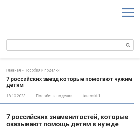
Перейти
к
контенту
Поиск:
Главная
»
Пособия и поделки
7 российских звезд которые помогают чужим
детям
18.10.2023
Пособия и поделки
tauroskiff
7 российских знаменитостей, которые
оказывают помощь детям в нужде