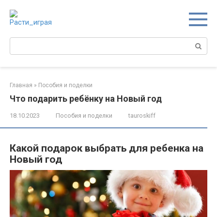
Перейти
к
контенту
Поиск:
Главная
»
Пособия и поделки
Что подарить ребёнку на Новый год
18.10.2023
Пособия и поделки
tauroskiff
Какой подарок выбрать для ребенка на
Новый год