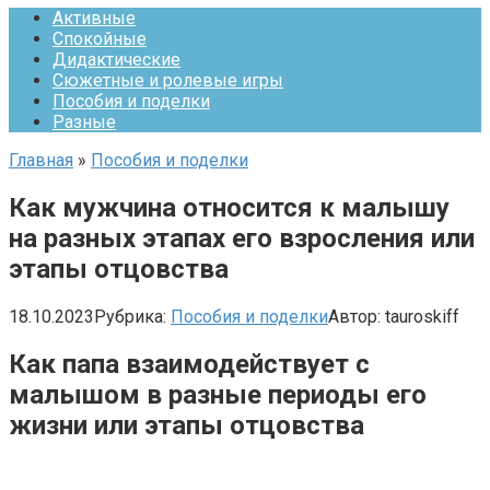
Активные
Спокойные
Дидактические
Сюжетные и ролевые игры
Пособия и поделки
Разные
Главная
»
Пособия и поделки
Как мужчина относится к малышу
на разных этапах его взросления или
этапы отцовства
18.10.2023
Рубрика:
Пособия и поделки
Автор:
tauroskiff
Как папа взаимодействует с
малышом в разные периоды его
жизни или этапы отцовства