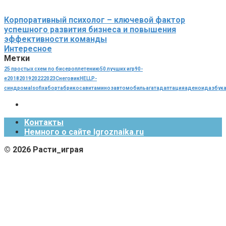
Корпоративный психолог – ключевой фактор
успешного развития бизнеса и повышения
эффективности команды
Интересное
Метки
25 простых схем по бисероплетению
50 лучших игр
90-
е
2018
2019
2022
2023
Cнеговик
HELLP-
синдрома
Isofix
аборт
абрикос
авитаминоз
автомобиль
агат
адаптация
аденоид
азбук
Контакты
Немного о сайте Igroznaika.ru
© 2026 Расти_играя