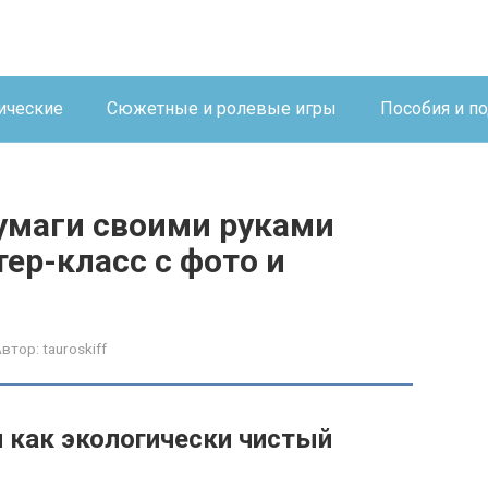
ические
Сюжетные и ролевые игры
Пособия и п
бумаги своими руками
тер-класс с фото и
Автор:
tauroskiff
и как экологически чистый