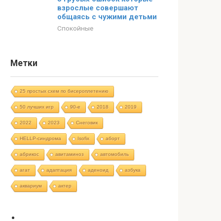
взрослые совершают
общаясь с чужими детьми
Спокойные
Метки
25 простых схем по бисероплетению
50 лучших игр
90-е
2018
2019
2022
2023
Cнеговик
HELLP-синдрома
Isofix
аборт
абрикос
авитаминоз
автомобиль
агат
адаптация
аденоид
азбука
аквариум
актер