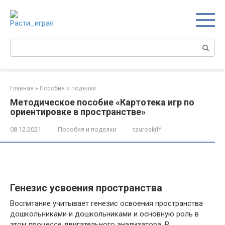
Перейти
к
контенту
Поиск:
Главная
»
Пособия и поделки
Методическое пособие «Картотека игр по
ориентировке в пространстве»
08.12.2021
Пособия и поделки
tauroskiff
Генезис усвоения пространства
Воспитание учитывает генезис освоения пространства
дошкольниками и дошкольниками и основную роль в
этом процессе двигательного анализатора. В