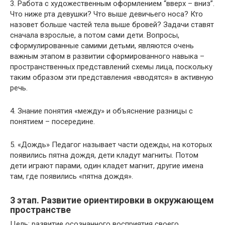
3. Работа с художественным оформлением “вверх – вниз”.
Что ниже рта девушки? Что выше девичьего носа? Кто
назовет больше частей тела выше бровей? Задачи ставят
сначала взрослые, а потом сами дети. Вопросы,
сформулированные самими детьми, являются очень
важным этапом в развитии сформированного навыка –
пространственных представлений схемы лица, поскольку
таким образом эти представления «вводятся» в активную
речь.
4. Знание понятия «между» и объяснение разницы с
понятием – посередине.
5. «Дождь» Педагог называет части одежды, на которых
появились пятна дождя, дети кладут магниты. Потом
дети играют парами, один кладет магнит, другие имена
там, где появились «пятна дождя».
3 этап. Развитие ориентировки в окружающем
про­странстве
Цель: развитие осознанного восприятия своего