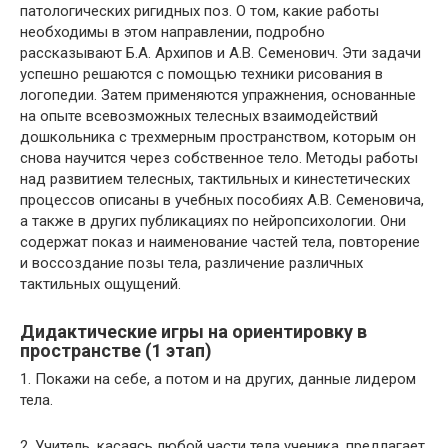
патологических ригидных поз. О том, какие работы
необходимы в этом направлении, подробно
рассказывают Б.А. Архипов и А.В. Семенович. Эти задачи
успешно решаются с помощью техники рисования в
логопедии. Затем применяются упражнения, основанные
на опыте всевозможных телесных взаимодействий
дошкольника с трехмерным пространством, которым он
снова научится через собственное тело. Методы работы
над развитием телесных, тактильных и кинестетических
процессов описаны в учебных пособиях А.В. Семеновича,
а также в других публикациях по нейропсихологии. Они
содержат показ и наименование частей тела, повторение
и воссоздание позы тела, различение различных
тактильных ощущений.
Дидактические игры на ориентировку в
пространстве (1 этап)
1. Покажи на себе, а потом и на других, данные лидером
тела.
2. Учитель, касаясь любой части тела ученика, предлагает