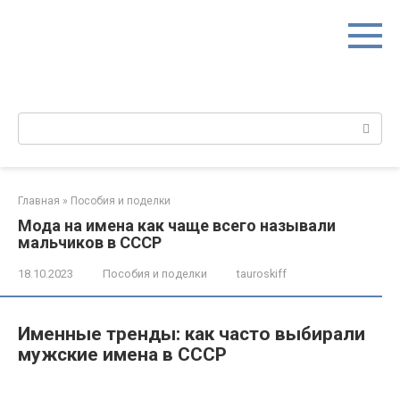
Перейти
к
контенту
Поиск:
Главная
»
Пособия и поделки
Мода на имена как чаще всего называли
мальчиков в СССР
18.10.2023
Пособия и поделки
tauroskiff
Именные тренды: как часто выбирали
мужские имена в СССР