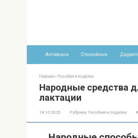
Перейти
к
контенту
Активные
Спокойные
Дидакт
Главная
»
Пособия и поделки
Народные средства д
лактации
18.10.2023
Рубрика:
Пособия и поделки
Народные способы