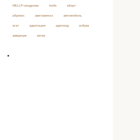
HELLP-синдрома
Isofix
аборт
абрикос
авитаминоз
автомобиль
агат
адаптация
аденоид
азбука
аквариум
актер