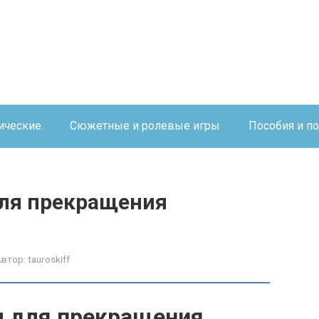
ические
Сюжетные и ролевые игры
Пособия и п
ля прекращения
Автор:
tauroskiff
 для прекращения