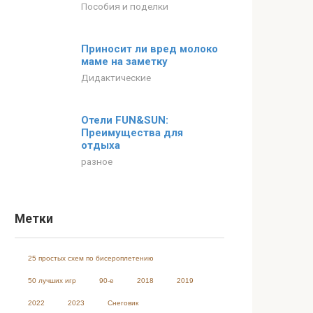
Пособия и поделки
Приносит ли вред молоко
маме на заметку
Дидактические
Отели FUN&SUN:
Преимущества для
отдыха
разное
Метки
25 простых схем по бисероплетению
50 лучших игр
90-е
2018
2019
2022
2023
Cнеговик