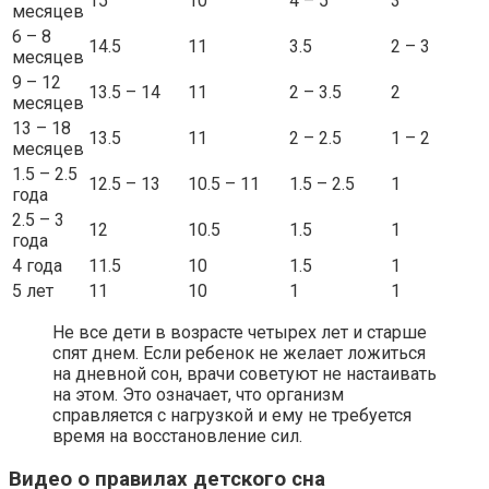
15
10
4 – 5
3
месяцев
6 – 8
14.5
11
3.5
2 – 3
месяцев
9 – 12
13.5 – 14
11
2 – 3.5
2
месяцев
13 – 18
13.5
11
2 – 2.5
1 – 2
месяцев
1.5 – 2.5
12.5 – 13
10.5 – 11
1.5 – 2.5
1
года
2.5 – 3
12
10.5
1.5
1
года
4 года
11.5
10
1.5
1
5 лет
11
10
1
1
Не все дети в возрасте четырех лет и старше
спят днем. Если ребенок не желает ложиться
на дневной сон, врачи советуют не настаивать
на этом. Это означает, что организм
справляется с нагрузкой и ему не требуется
время на восстановление сил.
Видео о правилах детского сна