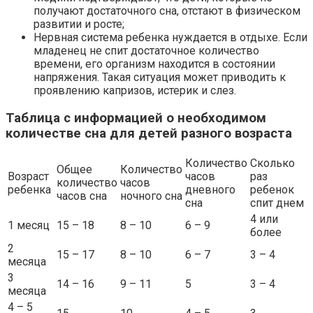
получают достаточного сна, отстают в физическом
развитии и росте;
Нервная система ребенка нуждается в отдыхе. Если
младенец не спит достаточное количество
времени, его организм находится в состоянии
напряжения. Такая ситуация может приводить к
проявлению капризов, истерик и слез.
Таблица с информацией о необходимом
количестве сна для детей разного возраста
Количество
Сколько
Общее
Количество
Возраст
часов
раз
количество
часов
ребенка
дневного
ребенок
часов сна
ночного сна
сна
спит днем
4 или
1 месяц
15 – 18
8 – 10
6 – 9
более
2
15 – 17
8 – 10
6 – 7
3 – 4
месяца
3
14 – 16
9 – 11
5
3 – 4
месяца
4 – 5