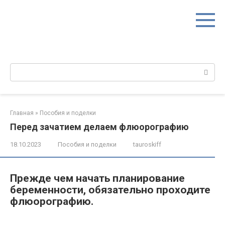
Перейти
к
контенту
Поиск:
Главная
»
Пособия и поделки
Перед зачатием делаем флюорографию
18.10.2023
Пособия и поделки
tauroskiff
Прежде чем начать планирование
беременности, обязательно проходите
флюорографию.