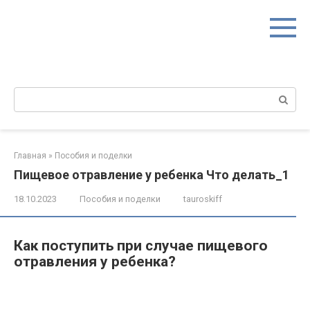
Перейти
к
контенту
Поиск:
Главная
»
Пособия и поделки
Пищевое отравление у ребенка Что делать_1
18.10.2023
Пособия и поделки
tauroskiff
Как поступить при случае пищевого
отравления у ребенка?