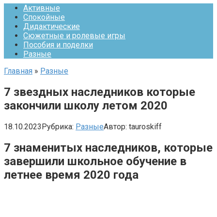
Активные
Спокойные
Дидактические
Сюжетные и ролевые игры
Пособия и поделки
Разные
Главная
»
Разные
7 звездных наследников которые
закончили школу летом 2020
18.10.2023
Рубрика:
Разные
Автор:
tauroskiff
7 знаменитых наследников, которые
завершили школьное обучение в
летнее время 2020 года