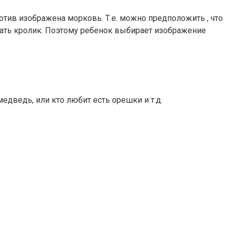
ротив изображена морковь. Т.е. можно предположить , что
кушать кролик. Поэтому ребенок выбирает изображение
едведь, или кто любит есть орешки и т.д.