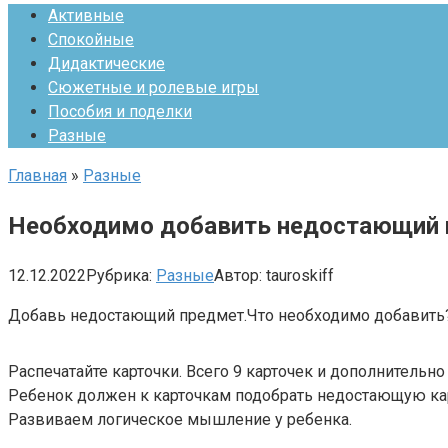
Активные
Спокойные
Дидактические
Сюжетные и ролевые игры
Пособия и поделки
Разные
Главная
»
Разные
Необходимо добавить недостающий 
12.12.2022
Рубрика:
Разные
Автор:
tauroskiff
Добавь недостающий предмет.Что необходимо добавить
Распечатайте карточки. Всего 9 карточек и дополнительно
Ребенок должен к карточкам подобрать недостающую ка
Развиваем логическое мышление у ребенка.