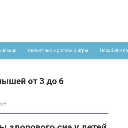
ические
Сюжетные и ролевые игры
Пособия и п
ышей от 3 до 6
kiff
 здорового сна у детей