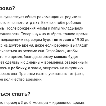
рово?
цев существует общая рекомендация: родители
ого и ночного
отдыха
. Важно, чтобы ребенок
ма
. После рождения мамы и папы укладывали
онливости. Теперь нужно выбрать точное время
ее подходящим периодом будет
интервал
с 19:00 до
есс на другое время, даже если ребенок выглядит
сказаться на режиме сна. Старайтесь, чтобы
 то же время, благодаря этому
малыш
будет
ует сделать и с дневным временем, отведенным
тесь к
ребенку
, а затем, опираясь на интуицию,
зок сна. При этом важно учитывать тот факт,
ое количество времени.
ться спать?
то период с 3 до 6 месяцев – идеальное время,