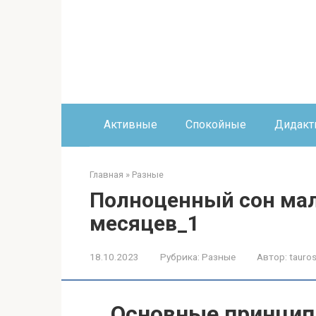
Перейти
к
контенту
Активные
Спокойные
Дидакт
Главная
»
Разные
Полноценный сон мал
месяцев_1
18.10.2023
Рубрика:
Разные
Автор:
tauros
Основные принципы