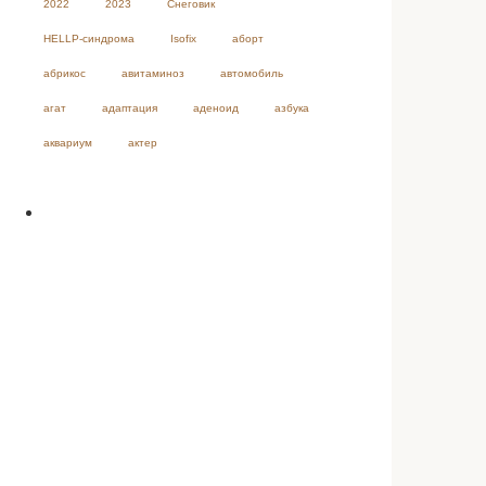
2022
2023
Cнеговик
HELLP-синдрома
Isofix
аборт
абрикос
авитаминоз
автомобиль
агат
адаптация
аденоид
азбука
аквариум
актер