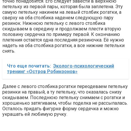
точно понадобится. Его следует завести в верхнюю
петельку из первой пары, которая была заплетена. Эту
самую петельку накинем на левый столбик рогатки, а
сверху на оба столбика наденем следующую пару
резинок. Нижнюю петельку с левого столбика
скидываем в середину и продолжаем плести вторую
половину сердечка по примеру первой. К окончанию
плетения остаётся одна последняя резиночка. Её нужно
надеть на оба столбика рогатки, а все нижние петельки
снять.
Что еще почитать:
Эколого-психологический
тренинг «Остров Робинзонов»
Далее с левого столбика рогатки переодеваем петельку
резинки на правый, а ту петельку, что оказалась снизу
скидываем. Последнюю петельку снимаем с рогатки и
хорошенько затягиваем, чтобы поделка не рассыпалась.
Осталось придать фигурке форму сердечка и можно
украшать ей любимую ручку.