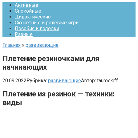
Активные
Спокойные
Дидактические
Сюжетные и ролевые игры
Пособия и поделки
Разные
Главная
»
развивающие
Плетение резиночками для
начинающих
20.09.2022
Рубрика:
развивающие
Автор:
tauroskiff
Плетение из резинок — техники:
виды