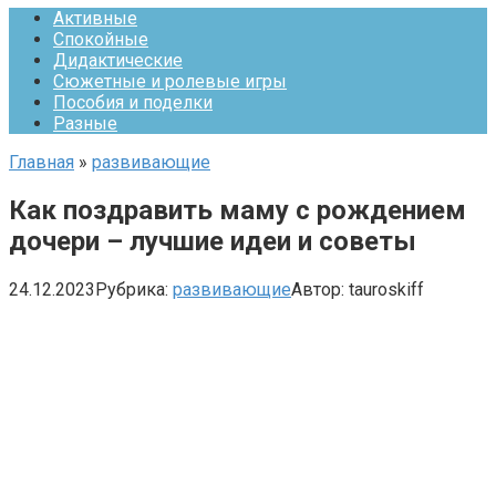
Активные
Спокойные
Дидактические
Сюжетные и ролевые игры
Пособия и поделки
Разные
Главная
»
развивающие
Как поздравить маму с рождением
дочери – лучшие идеи и советы
24.12.2023
Рубрика:
развивающие
Автор:
tauroskiff