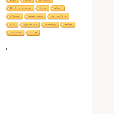
HELLP-синдрома
Isofix
аборт
абрикос
авитаминоз
автомобиль
агат
адаптация
аденоид
азбука
аквариум
актер