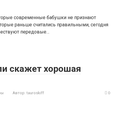
оторые современные бабушки не признают
торые раньше считались правильными, сегодня
уществуют передовые…
ли скажет хорошая
ры
Автор:
tauroskiff
0