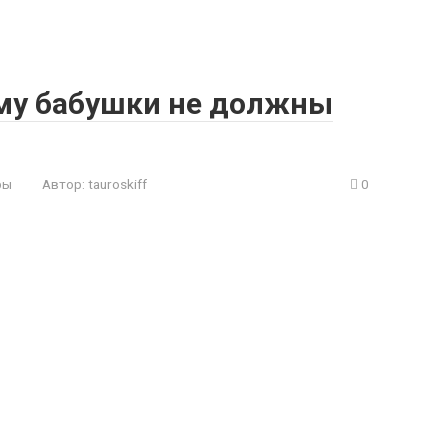
ему бабушки не должны
ры
Автор:
tauroskiff
0