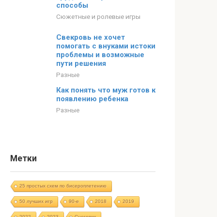
способы
Сюжетные и ролевые игры
Свекровь не хочет
помогать с внуками истоки
проблемы и возможные
пути решения
Разные
Как понять что муж готов к
появлению ребенка
Разные
Метки
25 простых схем по бисероплетению
50 лучших игр
90-е
2018
2019
2022
2023
Cнеговик