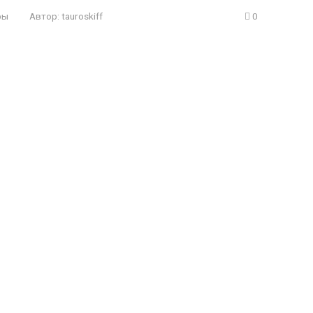
ры
Автор:
tauroskiff
0