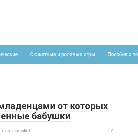
ические
Сюжетные и ролевые игры
Пособия и п
 младенцами от которых
менные бабушки
Автор:
tauroskiff
0