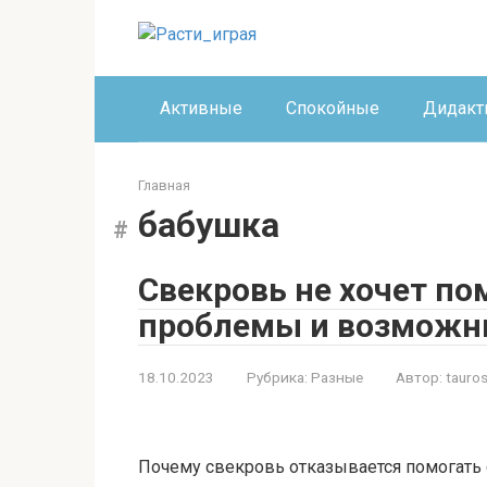
Перейти
к
контенту
Активные
Спокойные
Дидакт
Главная
бабушка
Свекровь не хочет по
проблемы и возможн
18.10.2023
Рубрика:
Разные
Автор:
tauros
Почему свекровь отказывается помогать 