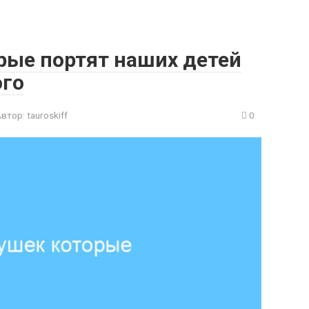
рые портят наших детей
ого
Автор:
tauroskiff
0