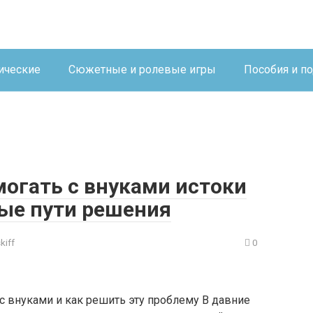
ические
Сюжетные и ролевые игры
Пособия и п
могать с внуками истоки
ые пути решения
kiff
0
с внуками и как решить эту проблему В давние