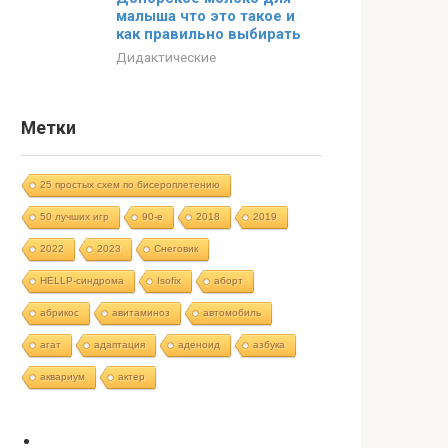
малыша что это такое и
как правильно выбирать
Дидактические
Метки
25 простых схем по бисероплетению
50 лучших игр
90-е
2018
2019
2022
2023
Cнеговик
HELLP-синдрома
Isofix
аборт
абрикос
авитаминоз
автомобиль
агат
адаптация
аденоид
азбука
аквариум
актер