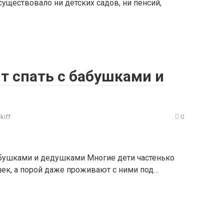
существовало ни детских садов, ни пенсий,
т спать с бабушками и
kiff
0
абушками и дедушками Многие дети частенько
шек, а порой даже проживают с ними под…