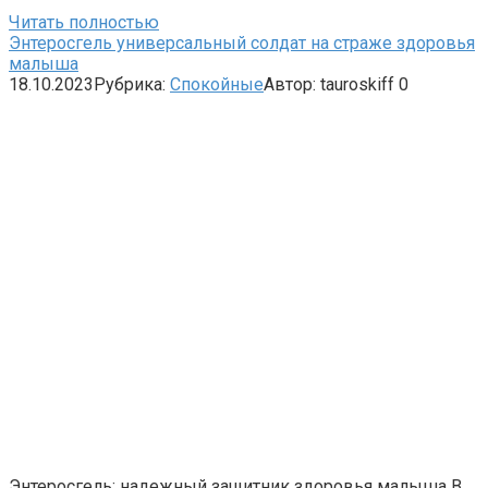
Читать полностью
Энтеросгель универсальный солдат на страже здоровья
малыша
18.10.2023
Рубрика:
Спокойные
Автор:
tauroskiff
0
Энтеросгель: надежный защитник здоровья малыша В