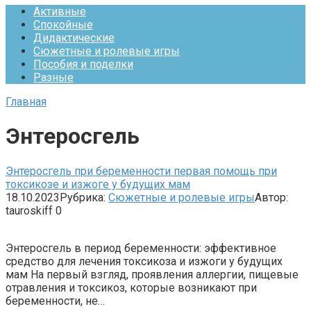
Активные
Спокойные
Дидактические
Сюжетные и ролевые игры
Пособия и поделки
Разные
Главная
Энтеросгель
Энтеросгель при беременности первая помощь при
токсикозе и изжоге у будущих мам
18.10.2023
Рубрика:
Сюжетные и ролевые игры
Автор:
tauroskiff
0
Энтеросгель в период беременности: эффективное
средство для лечения токсикоза и изжоги у будущих
мам На первый взгляд, проявления аллергии, пищевые
отравления и токсикоз, которые возникают при
беременности, не…