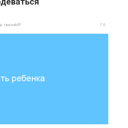
одеваться
р:
tauroskiff
0