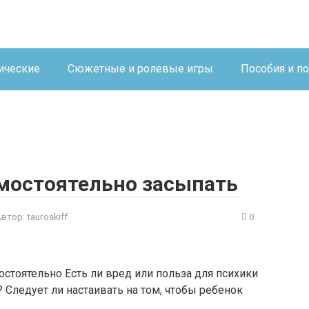
ические
Сюжетные и ролевые игры
Пособия и п
мостоятельно засыпать
Автор:
tauroskiff
0
стоятельно Есть ли вред или польза для психики
 Следует ли настаивать на том, чтобы ребенок