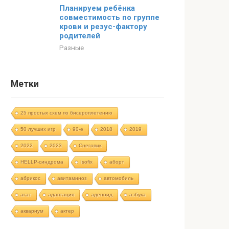
Планируем ребёнка
совместимость по группе
крови и резус-фактору
родителей
Разные
Метки
25 простых схем по бисероплетению
50 лучших игр
90-е
2018
2019
2022
2023
Cнеговик
HELLP-синдрома
Isofix
аборт
абрикос
авитаминоз
автомобиль
агат
адаптация
аденоид
азбука
аквариум
актер