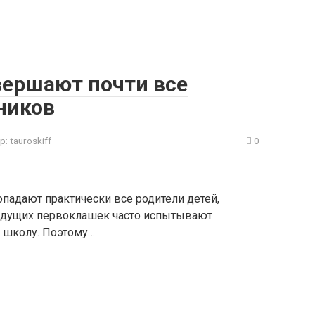
вершают почти все
ников
р:
tauroskiff
0
падают практически все родители детей,
удущих первоклашек часто испытывают
в школу. Поэтому…