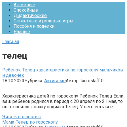
Активные
Спокойные
Дидактические
Сюжетные и ролевые игры
Пособия и поделки
Разные
Главная
телец
Ребенок-Телец характеристика по гороскопу мальчиков
и девочек
18.10.2023
Рубрика:
Активные
Автор:
tauroskiff
0
Характеристика детей по гороскопу Ребенок-Телец Если
ваш ребенок родился в период с 20 апреля по 21 мая, то
он относится к знаку зодиака Телец. У него есть все…
Читать полностью
Мама-Телец по гороскопу