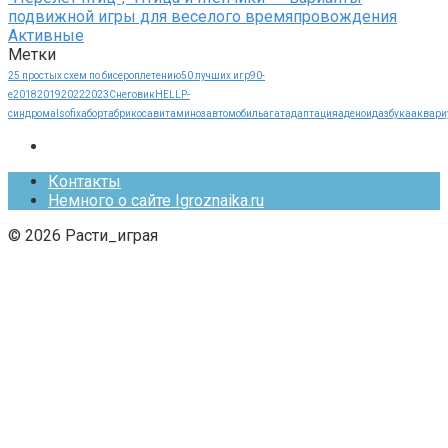
подвижной игры для веселого времяпровождения
Активные
Метки
25 простых схем по бисероплетению
50 лучших игр
90-
е
2018
2019
2022
2023
Cнеговик
HELLP-
синдрома
Isofix
аборт
абрикос
авитаминоз
автомобиль
агат
адаптация
аденоид
азбука
аквари
Контакты
Немного о сайте Igroznaika.ru
© 2026 Расти_играя