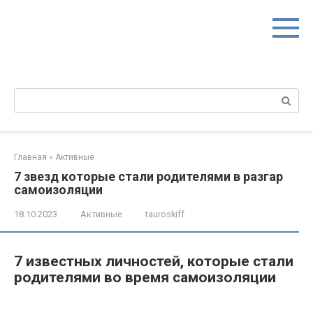
Перейти
к
контенту
Поиск:
Главная
»
Активные
7 звезд которые стали родителями в разгар
самоизоляции
18.10.2023
Активные
tauroskiff
7 известных личностей, которые стали
родителями во время самоизоляции