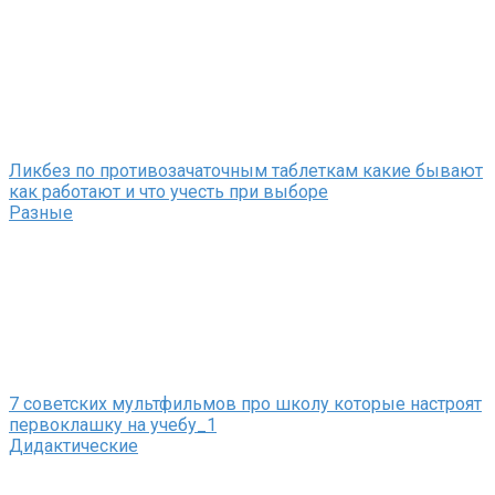
Ликбез по противозачаточным таблеткам какие бывают
как работают и что учесть при выборе
Разные
7 советских мультфильмов про школу которые настроят
первоклашку на учебу_1
Дидактические