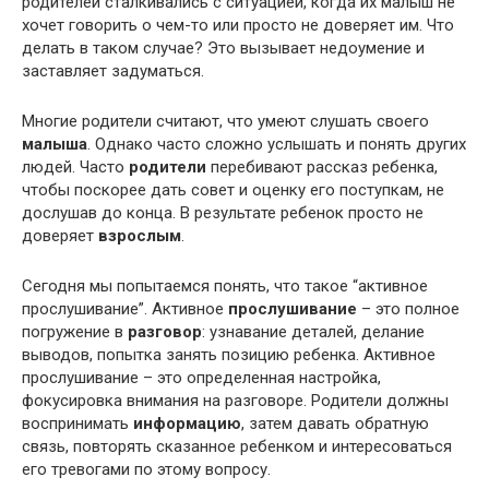
родителей сталкивались с ситуацией, когда их малыш не
хочет говорить о чем-то или просто не доверяет им. Что
делать в таком случае? Это вызывает недоумение и
заставляет задуматься.
Многие родители считают, что умеют слушать своего
малыша
. Однако часто сложно услышать и понять других
людей. Часто
родители
перебивают рассказ ребенка,
чтобы поскорее дать совет и оценку его поступкам, не
дослушав до конца. В результате ребенок просто не
доверяет
взрослым
.
Сегодня мы попытаемся понять, что такое “активное
прослушивание”. Активное
прослушивание
– это полное
погружение в
разговор
: узнавание деталей, делание
выводов, попытка занять позицию ребенка. Активное
прослушивание – это определенная настройка,
фокусировка внимания на разговоре. Родители должны
воспринимать
информацию
, затем давать обратную
связь, повторять сказанное ребенком и интересоваться
его тревогами по этому вопросу.