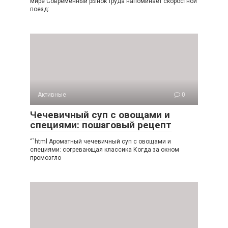
мире Современный рынок труда напоминает скоростной
поезд:
Активные
0
Чечевичный суп с овощами и
специями: пошаговый рецепт
“`html Ароматный чечевичный суп с овощами и
специями: согревающая классика Когда за окном
промозгло