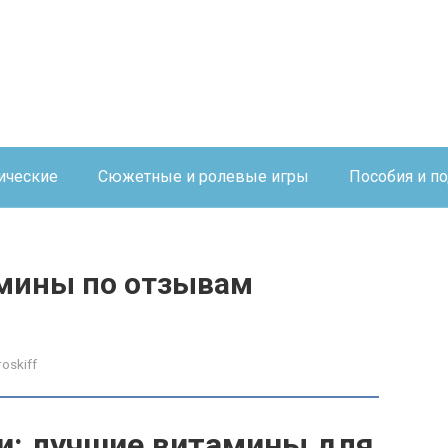
ические
Сюжетные и ролевые игры
Пособия и п
мины по отзывам
roskiff
и: лучшие витамины для