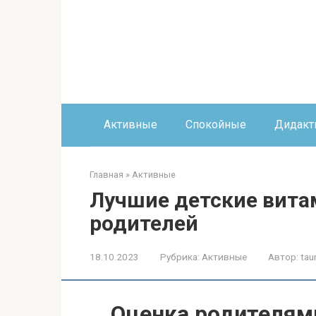
Перейти
к
контенту
Активные
Спокойные
Дидакт
Главная
»
Активные
Лучшие детские вита
родителей
18.10.2023
Рубрика:
Активные
Автор:
tau
Оценка родителям