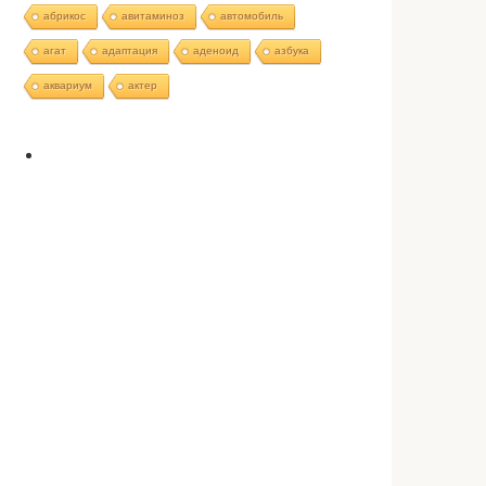
абрикос
авитаминоз
автомобиль
агат
адаптация
аденоид
азбука
аквариум
актер