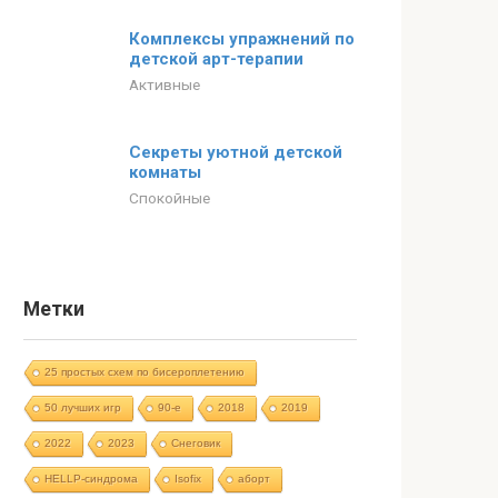
Комплексы упражнений по
детской арт-терапии
Активные
Секреты уютной детской
комнаты
Спокойные
Метки
25 простых схем по бисероплетению
50 лучших игр
90-е
2018
2019
2022
2023
Cнеговик
HELLP-синдрома
Isofix
аборт