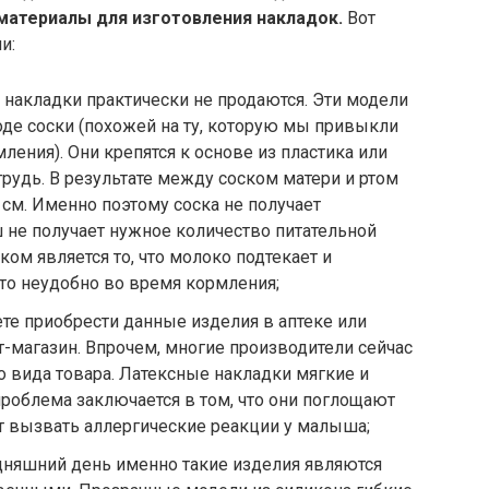
материалы для изготовления накладок.
Вот
и:
накладки практически не продаются. Эти модели
оде соски (похожей на ту, которую мы привыкли
ления). Они крепятся к основе из пластика или
 грудь. В результате между соском матери и ртом
 см. Именно поэтому соска не получает
 не получает нужное количество питательной
ом является то, что молоко подтекает и
Это неудобно во время кормления;
ете приобрести данные изделия в аптеке или
т-магазин. Впрочем, многие производители сейчас
о вида товара. Латексные накладки мягкие и
роблема заключается в том, что они поглощают
ут вызвать аллергические реакции у малыша;
одняшний день именно такие изделия являются