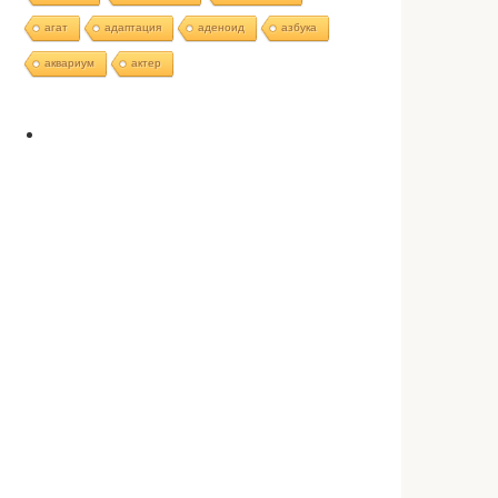
агат
адаптация
аденоид
азбука
аквариум
актер