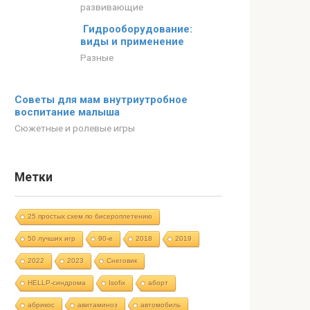
развивающие
Гидрооборудование:
виды и применение
Разные
Советы для мам внутриутробное
воспитание малыша
Сюжетные и ролевые игры
Метки
25 простых схем по бисероплетению
50 лучших игр
90-е
2018
2019
2022
2023
Cнеговик
HELLP-синдрома
Isofix
аборт
абрикос
авитаминоз
автомобиль