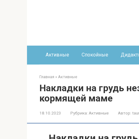
Перейти
к
контенту
Активные
Спокойные
Дидакт
Главная
»
Активные
Накладки на грудь н
кормящей маме
18.10.2023
Рубрика:
Активные
Автор:
tau
Накладки на груд