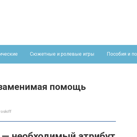
ические
Сюжетные и ролевые игры
Пособия и п
езаменимая помощь
roskiff
ь — необходимый атрибут