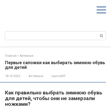
Перейти
к
контенту
Поиск:
Главная
»
Активные
Первые сапожки как выбирать зимнюю обувь
для детей
18.10.2023
Активные
tauroskiff
Как правильно выбрать зимнюю обувь
для детей, чтобы они не замерзали
ножками?