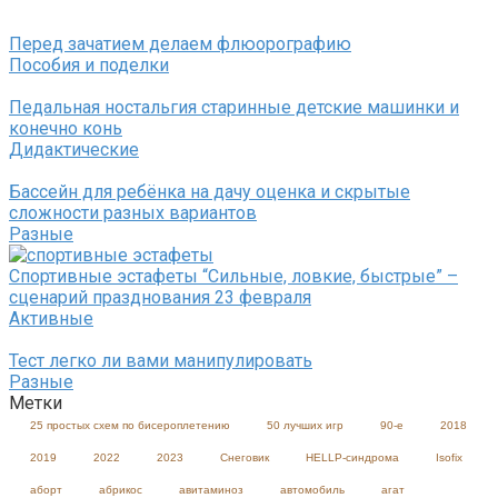
Перед зачатием делаем флюорографию
Пособия и поделки
Педальная ностальгия старинные детские машинки и
конечно конь
Дидактические
Бассейн для ребёнка на дачу оценка и скрытые
сложности разных вариантов
Разные
Спортивные эстафеты “Сильные, ловкие, быстрые” –
сценарий празднования 23 февраля
Активные
Тест легко ли вами манипулировать
Разные
Метки
25 простых схем по бисероплетению
50 лучших игр
90-е
2018
2019
2022
2023
Cнеговик
HELLP-синдрома
Isofix
аборт
абрикос
авитаминоз
автомобиль
агат