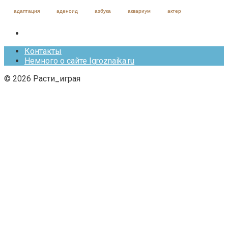
адаптация
аденоид
азбука
аквариум
актер
Контакты
Немного о сайте Igroznaika.ru
© 2026 Расти_играя