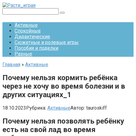
Перейти
к
Поиск:
контенту
Активные
Спокойные
Дидактические
Сюжетные и ролевые игры
Пособия и поделки
Разные
Главная
»
Активные
Почему нельзя кормить ребёнка
через не хочу во время болезни и в
других ситуациях_1
18.10.2023
Рубрика:
Активные
Автор:
tauroskiff
Почему нельзя позволять ребёнку
есть на свой лад во время