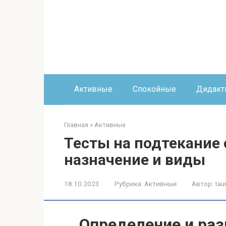
Перейти
к
контенту
Активные
Спокойные
Дидакт
Главная
»
Активные
Тесты на подтекание
назначение и виды
18.10.2023
Рубрика:
Активные
Автор:
tau
Определение и раз