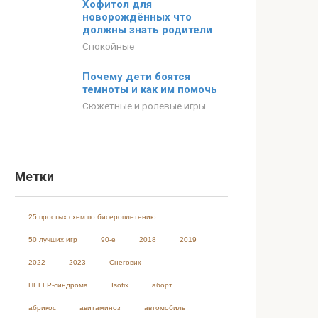
Хофитол для
новорождённых что
должны знать родители
Спокойные
Почему дети боятся
темноты и как им помочь
Сюжетные и ролевые игры
Метки
25 простых схем по бисероплетению
50 лучших игр
90-е
2018
2019
2022
2023
Cнеговик
HELLP-синдрома
Isofix
аборт
абрикос
авитаминоз
автомобиль