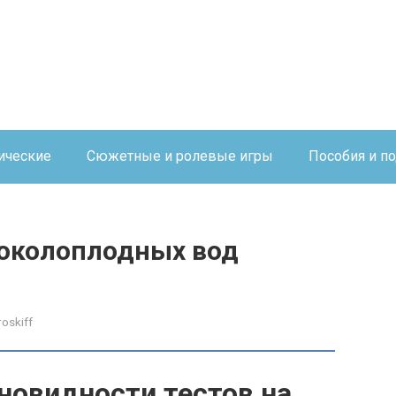
ические
Сюжетные и ролевые игры
Пособия и п
 околоплодных вод
roskiff
новидности тестов на