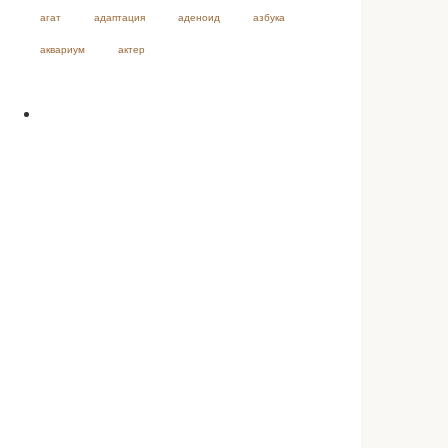
агат
адаптация
аденоид
азбука
аквариум
актер