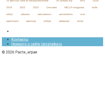
25 простых схем по бисероплетению
50 лучших игр
90-е
2018
2019
2022
2023
Cнеговик
HELLP-синдрома
Isofix
аборт
абрикос
авитаминоз
автомобиль
агат
адаптация
аденоид
азбука
аквариум
актер
Контакты
Немного о сайте Igroznaika.ru
© 2026 Расти_играя