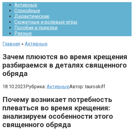
Активные
Спокойные
Дидактические
Сюжетные и ролевые игры
Пособия и поделки
Разные
Главная
»
Активные
Зачем плюются во время крещения
разбираемся в деталях священного
обряда
18.10.2023
Рубрика:
Активные
Автор:
tauroskiff
Почему возникает потребность
плеваться во время крещения:
анализируем особенности этого
священного обряда