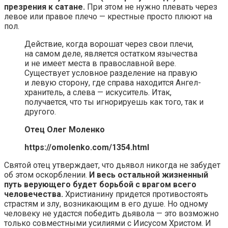
презрения к сатане.
При этом не нужно плевать через
левое или правое плечо — крестные просто плюют на
пол.
Действие, когда ворошат через свои плечи,
на самом деле, является остатком язычества
и не имеет места в православной вере.
Существует условное разделение на правую
и левую сторону, где справа находится Ангел-
хранитель, а слева — искуситель. Итак,
получается, что ты игнорируешь как того, так и
другого.
Отец Олег Моленко
https://omolenko.com/1354.html
Святой отец утверждает, что дьявол никогда не забудет
об этом оскорблении.
И весь остальной жизненный
путь верующего будет борьбой с врагом всего
человечества.
Христианину придется противостоять
страстям и злу, возникающим в его душе. Но одному
человеку не удастся победить дьявола — это возможно
только совместными усилиями с Иисусом Христом. И