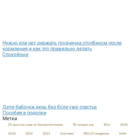
Нужно или нет держать грудничка столбиком после
кормления и как это правильно делать
Спокойные
Дети-бабочки день без боли уже счастье
Пособия и поделки
Метки
25 простых схем по бисероплетению
50 лучших игр
90-е
2018
2019
2022
2023
Cнеговик
HELLP-синдрома
Isofix