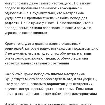
могут сломить даже самого настоящего
. По закону
подлости проблемы возникают
неожиданно
и
одновременно. Неудивительно, что
настроение
ухудшается и пропадает желание найти повод для
радости
. Но не нужно унывать. Не позволяйте, чтобы
повседневные
печали
заселились в вашем разуме и
управляли вашей
жизнью
.
Кроме того,
дети
должны видеть счастливых
родителей
, которые радуются каждому прожитому дню.
И не думайте, что вам удастся их обмануть:
малыши
очень легко распознают
ложь
, особенно если она
касается
эмоционального состояния
.
Как быть? Нужно победить
плохое настроение
.
Существует много способов сделать это, и мы уверены,
что у вас есть несколько
вариантов
для экстренных
случаев, когда нервный срыв не за горами. Если таких
нет, эта статья поможет вам найти такие
альтернативы
.
Читайте также: Если вдруг появилось чувство апатии: