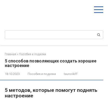
Перейти
к
контенту
Поиск:
Главная
»
Пособия и поделки
5 способов позволяющих создать хорошее
настроение
18.10.2023
Пособия и поделки
tauroskiff
5 методов, которые помогут поднять
настроение