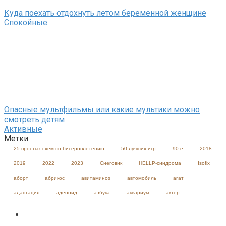
Куда поехать отдохнуть летом беременной женщине
Спокойные
Опасные мультфильмы или какие мультики можно
смотреть детям
Активные
Метки
25 простых схем по бисероплетению
50 лучших игр
90-е
2018
2019
2022
2023
Cнеговик
HELLP-синдрома
Isofix
аборт
абрикос
авитаминоз
автомобиль
агат
адаптация
аденоид
азбука
аквариум
актер