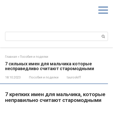
Перейти
к
контенту
Поиск:
Главная
»
Пособия и поделки
7 сильных имен для мальчика которые
несправедливо считают старомодными
18.10.2023
Пособия и поделки
tauroskiff
7 крепких имен для мальчика, которые
неправильно считают старомодными