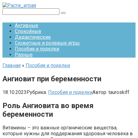
Перейти
к
Поиск:
контенту
Активные
Спокойные
Дидактические
Сюжетные и ролевые игры
Пособия и поделки
Разные
Главная
»
Пособия и поделки
Ангиовит при беременности
18.10.2023
Рубрика:
Пособия и поделки
Автор:
tauroskiff
Роль Ангиовита во время
беременности
Витамины – это важные органические вещества,
которые нужны для поддержания здоровья человека в