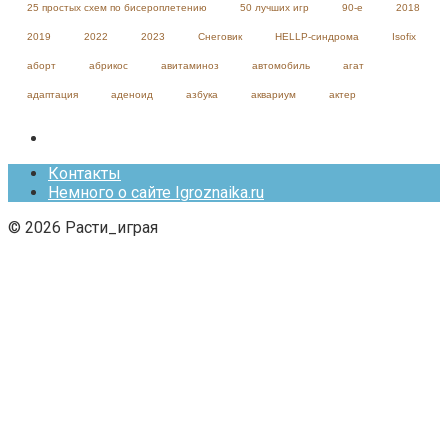
25 простых схем по бисероплетению
50 лучших игр
90-е
2018
2019
2022
2023
Cнеговик
HELLP-синдрома
Isofix
аборт
абрикос
авитаминоз
автомобиль
агат
адаптация
аденоид
азбука
аквариум
актер
Контакты
Немного о сайте Igroznaika.ru
© 2026 Расти_играя