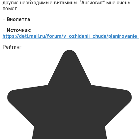
другие необходимые витамины. “Ангиовит” мне очень
помог.
–
Виолетта
–
Источник:
https://deti.mail.ru/forum/v_ozhidanii_chuda/planirovan
Рейтинг