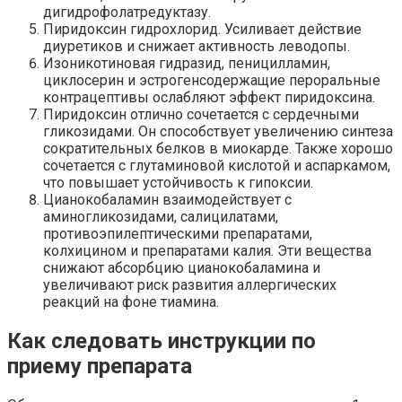
дигидрофолатредуктазу.
Пиридоксин гидрохлорид. Усиливает действие
диуретиков и снижает активность леводопы.
Изоникотиновая гидразид, пеницилламин,
циклосерин и эстрогенсодержащие пероральные
контрацептивы ослабляют эффект пиридоксина.
Пиридоксин отлично сочетается с сердечными
гликозидами. Он способствует увеличению синтеза
сократительных белков в миокарде. Также хорошо
сочетается с глутаминовой кислотой и аспаркамом,
что повышает устойчивость к гипоксии.
Цианокобаламин взаимодействует с
аминогликозидами, салицилатами,
противоэпилептическими препаратами,
колхицином и препаратами калия. Эти вещества
снижают абсорбцию цианокобаламина и
увеличивают риск развития аллергических
реакций на фоне тиамина.
Как следовать инструкции по
приему препарата