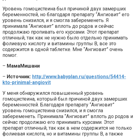
Уровень гомоцистеина был причиной двух замерших
беременностей, но благодаря препарату “Ангиовит” его
уровень снизился, и я смогла забеременеть. Я
принимала “Ангиовит” вплоть до родов и сейчас
продолжаю пропивать его курсами. Этот препарат
отличный, так как не нужно было отдельно принимать
фолиевую кислоту и витамины группы В, все это
содержится в одной таблетке. Мне “Ангиовит” очень
помог.
–
МамаМишани
–
Источник:
http://www.babyplan.ru/questions/54414-
kto-prinimal-angiovit
У меня обнаружился повышенный уровень
гомоцистеина, который был причиной двух замерших
беременностей. Благодаря препарату “Ангиовит”
уровень гомоцистеина снизился, и я смогла
забеременеть. Принимала “Ангиовит” вплоть до родов и
сейчас продолжаю его принимать курсами. Этот
препарат отличный, так как в нем содержится не только
фолиевая кислота, но и витамины группы В, а также