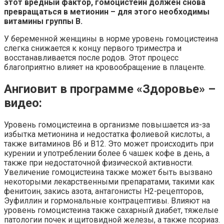
этот вредный фактор, гомоцистеин должен снова
превращаться в метионин – для этого необходимы
витамины группы В.
У беременной женщины в норме уровень гомоцистеина
слегка снижается к концу первого триместра и
восстанавливается после родов. Этот процесс
благоприятно влияет на кровообращение в плаценте.
Ангиовит в программе «Здоровье» –
видео:
Уровень гомоцистеина в организме повышается из-за
избытка метионина и недостатка фолиевой кислоты, а
также витаминов B6 и B12. Это может происходить при
курении и употреблении более 6 чашек кофе в день, а
также при недостаточной физической активности.
Увеличение гомоцистеина также может быть вызвано
некоторыми лекарственными препаратами, такими как
фенитоин, закись азота, антагонисты H2-рецепторов,
Эуфиллин и гормональные контрацептивы. Влияют на
уровень гомоцистеина также сахарный диабет, тяжелые
патологии почек и щитовидной железы, а также псориаз.