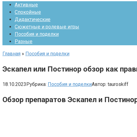
Активные
Спокойные
Дидактические
Сюжетные и ролевые игры
Пособия и поделки
Разные
Главная
»
Пособия и поделки
Эскапел или Постинор обзор как пра
18.10.2023
Рубрика:
Пособия и поделки
Автор:
tauroskiff
Обзор препаратов Эскапел и Постино