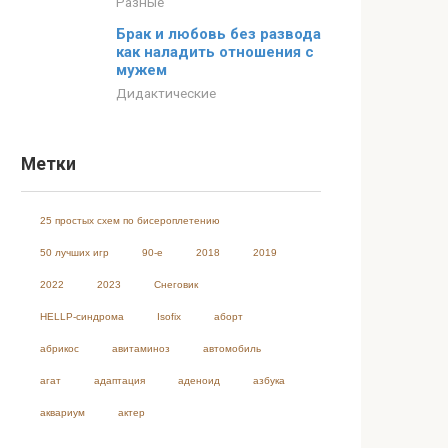
Разные
Брак и любовь без развода
как наладить отношения с
мужем
Дидактические
Метки
25 простых схем по бисероплетению
50 лучших игр
90-е
2018
2019
2022
2023
Cнеговик
HELLP-синдрома
Isofix
аборт
абрикос
авитаминоз
автомобиль
агат
адаптация
аденоид
азбука
аквариум
актер