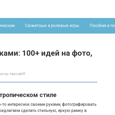
ические
Сюжетные и ролевые игры
Пособия и п
ами: 100+ идей на фото,
Автор:
tauroskiff
 тропическом стиле
то-то интересное своими руками, фотографировать
редлагаем сделать стильную, яркую рамку в