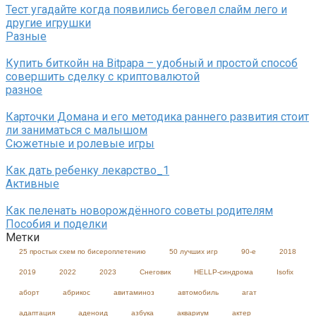
Тест угадайте когда появились беговел слайм лего и
другие игрушки
Разные
Купить биткойн на Bitpapa – удобный и простой способ
совершить сделку с криптовалютой
разное
Карточки Домана и его методика раннего развития стоит
ли заниматься с малышом
Сюжетные и ролевые игры
Как дать ребенку лекарство_1
Активные
Как пеленать новорождённого советы родителям
Пособия и поделки
Метки
25 простых схем по бисероплетению
50 лучших игр
90-е
2018
2019
2022
2023
Cнеговик
HELLP-синдрома
Isofix
аборт
абрикос
авитаминоз
автомобиль
агат
адаптация
аденоид
азбука
аквариум
актер