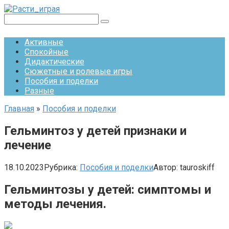
Перейти
к
Поиск:
контенту
Активные
Спокойные
Дидактические
Сюжетные и ролевые игры
Пособия и поделки
Разные
Главная
»
Пособия и поделки
Гельминтоз у детей признаки и
лечение
18.10.2023
Рубрика:
Пособия и поделки
Автор:
tauroskiff
Гельминтозы у детей: симптомы и
методы лечения.