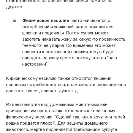
ответственность за обеспечение семьи ложится на
другого.
Физическое насилие
часто начинается с
оскорблений и унижений, затем появляются
шлепки и пощечины. Потом супруг может
захотеть наказать жену за какую-то провинность,
“немного” ее ударив. Со временем это может
привести к постоянной насилии, и муж будет
нападать на жену просто потому, что он “не в
настроении”.
К физическому насилию также относятся лишения
основных потребностей: сна, возможности своевременно
посетить туалет, принять душ и т.д.
Издевательства над домашними животными или
причинение им вреда также относятся к косвенному
физическому насилию. “Сделай так, как я хочу, или твоей
кошке придется плохо!”. Для защиты домашнего
животного, жертва подчиняется требованиям супруга.