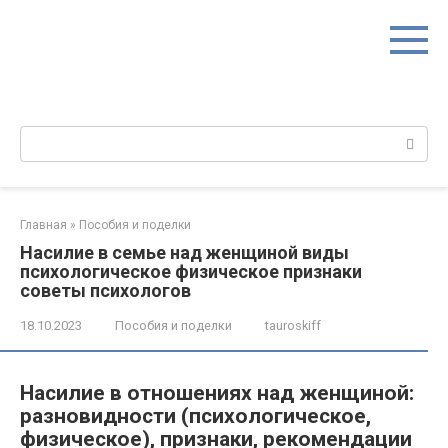
Перейти
к
контенту
Поиск:
Главная
»
Пособия и поделки
Насилие в семье над женщиной виды
психологическое физическое признаки
советы психологов
18.10.2023
Пособия и поделки
tauroskiff
Насилие в отношениях над женщиной:
разновидности (психологическое,
физическое), признаки, рекомендации