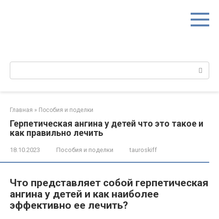
Перейти
к
контенту
Поиск:
Главная
»
Пособия и поделки
Герпетическая ангина у детей что это такое и
как правильно лечить
18.10.2023
Пособия и поделки
tauroskiff
Что представляет собой герпетическая
ангина у детей и как наиболее
эффективно ее лечить?